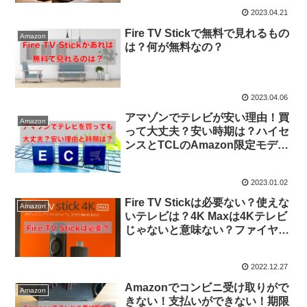
2023.04.21
Fire TV Stickで無料で見れるもの
Amazon
は？何が無料なの？
2023.04.06
アマゾンでテレビが安い理由！買
Amazon
って大丈夫？安い時期は？ハイセ
ンスとTCLのAmazon限定モデル
も注目！
2023.01.02
Fire TV Stickは必要ない？使えな
Amazon
いテレビは？4K Maxは4Kテレビ
じゃないと意味ない？ファイヤー
スティックは動作が遅い？
2022.12.27
Amazonでコンビニ受け取りがで
Amazon
きない！支払いができない！期限