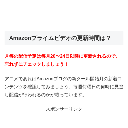
Amazonプライムビデオの更新時間は？
月毎の配信予定は毎月20〜24日以降に更新されるので、
忘れずにチェックしましょう！
アニメであればAmazonブログの新クール開始月の新着コ
ンテンツを確認してみましょう。毎週何曜日の何時に見逃
し配信が行われるのかが載っています。
スポンサーリンク