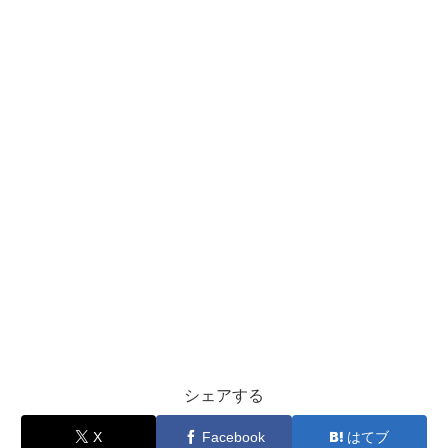
シェアする
X
Facebook
はてブ