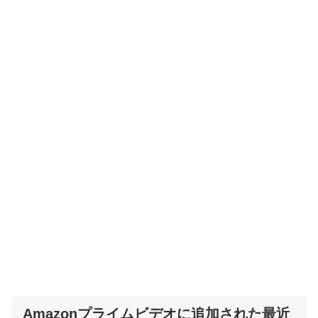
Amazonプライムビデオに追加された最近