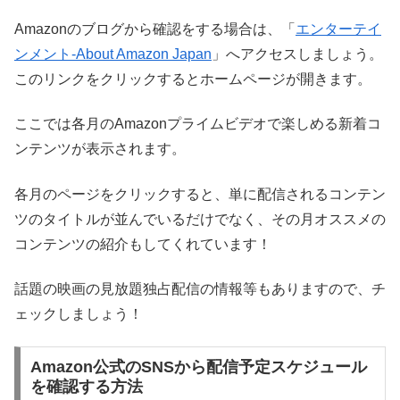
Amazonのブログから確認をする場合は、「
エンターテイ
ンメント-About Amazon Japan
」へアクセスしましょう。
このリンクをクリックするとホームページが開きます。
ここでは各月のAmazonプライムビデオで楽しめる新着コ
ンテンツが表示されます。
各月のページをクリックすると、単に配信されるコンテン
ツのタイトルが並んでいるだけでなく、その月オススメの
コンテンツの紹介もしてくれています！
話題の映画の見放題独占配信の情報等もありますので、チ
ェックしましょう！
Amazon公式のSNSから配信予定スケジュール
を確認する方法