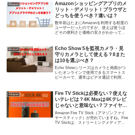
入れられるのでコンパクトです。さ...
Amazonショッピングアプリのメ
Amazon
リット・デメリット！ブラウザと
どっちを使うべき？違いは？
数年前はたまにAmazonを利用する程度の
ユーザーだったのですが、使えば使うほ
どその便利さと価格の安さがわかってき
て、今ではすっかりヘビーユーザーにな
りました。Amazonでショッピングする時
には、もちろんAmazonのサイトから注文
Echo Show 5を監視カメラ・見
Amazon
できま...
守りカメラとして使える？8また
は10を選ぶべき？
Echo Showシリーズはカメラと画面がつ
いたオンラインで使用できるスマートス
ピーカーで、通常はビデオ通話で利用す
る方が多い製品です。しかし、このEcho
Showには通常のビデオ通話アプリと異な
り”呼びかけ”という機能があり、相手が応
Fire TV Stickは必要ない？使えな
Amazon
答...
いテレビは？4K Maxは4Kテレビ
じゃないと意味ない？ファイヤー
スティックは動作が遅い？
Amazon Fire TV Stick（アマゾンファイ
ヤースティック）が売れていますね。Fire
TV Stickは、ストリーミングメディアプ
レーヤーなのですが、そもそもストリー
ミングメディアプレーヤーを使ったこと