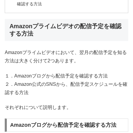
確認する方法
Amazonプライムビデオの配信予定を確認
する方法
Amazonプライムビデオにおいて、翌月の配信予定を知る
方法は大きく分けて2つあります。
１．Amazonブログから配信予定を確認する方法
２．Amazon公式のSNSから、配信予定スケジュールを確
認する方法
それぞれについて説明します。
Amazonブログから配信予定を確認する方法