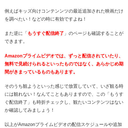
例えばキッズ向けコンテンンツの最近追加された映画だけ
を調べたい！などの時に有効ですよね！
また逆に「
もうすぐ配信終了
」のページも確認することが
できます。
Amazonプライムビデオでは、ずっと配信されていたり、
無料で見続けられるといったものではなく、あらかじめ期
間がきまっているものもあります。
そのうち観ようといった感じで放置していて、いざ観る時
には観れない！なんてこともありますので、この「もうす
ぐ配信終了」も時折チェックし、観たいコンテンツはない
か確認してみましょう！
以上がAmazonプライムビデオの配信スケジュールや追加