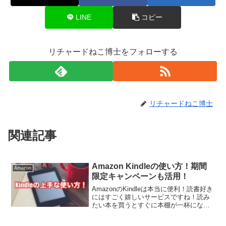
LINE
コピー
リチャードねこ博士をフォローする
リチャードねこ博士
関連記事
Amazon Kindleの使い方！期間
Amazon
限定キャンペーンも活用！
AmazonのKindleは本当に便利！読書好き
にはすごく嬉しいサービスですね！読み
たい本を買うとすぐに本棚が一杯になっ
て収納に悩みますが、Kindleの電子書籍
ならばすべてiPhoneやiPadなどの端末に