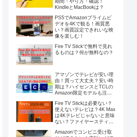
期間・やり方・確認！
KindleとMacBookは？
PS5でAmazonプライムビ
デオを4Kで観る！画質悪
い？画質設定できれいな映
像を楽しむ！
Fire TV Stickで無料で見れ
るものは？何が無料なの？
アマゾンでテレビが安い理
由！買って大丈夫？安い時
期は？ハイセンスとTCLの
Amazon限定モデルも注
目！
Fire TV Stickは必要ない？
使えないテレビは？4K Max
は4Kテレビじゃないと意味
ない？ファイヤースティッ
クは動作が遅い？
Amazonでコンビニ受け取